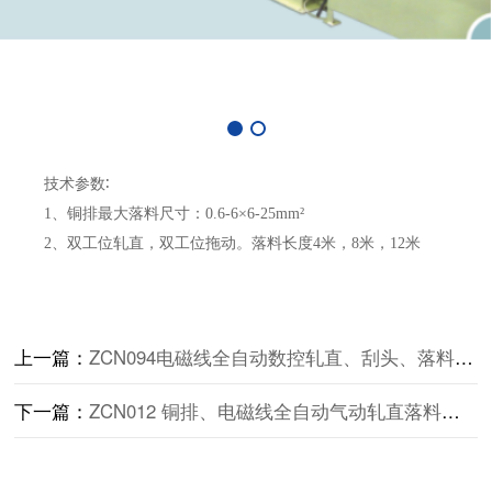
技术参数
∶
1
、铜排最大落料尺寸：
0.6-6×6-25mm²
2
、双工位轧直，双工位拖动。落料长度
4
米，
8
米，
12
米
上一篇：
ZCN094电磁线全自动数控轧直、刮头、落料一体机
下一篇：
ZCN012 铜排、电磁线全自动气动轧直落料机（通用）